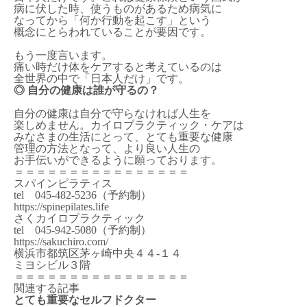
病に伏した時、使うものがあるため病気に
なってから「何か行動を起こす」という
概念にとらわれていることが要因です。
もう一度言います。
痛い時だけ体をケアすると考えているのは
全世界の中で「日本人だけ」です。
◎ 自分の健康は誰が守るの？
自分の健康は自分で守らなければ人生を
楽しめません。カイロプラクティック・ケアは
みなさまの生活にとって、とても重要な健康
管理の方法となって、より良い人生の
お手伝いができるように願っております。
＝＝＝＝＝＝＝＝＝＝＝＝＝＝＝＝
スパインピラティス
tel 045-482-5236（予約制）
https://spinepilates.life
さくカイロプラクティック
tel 045-942-5080（予約制）
https://sakuchiro.com/
横浜市都筑区茅ヶ崎中央４４-１４
ミヨシビル３階
＝＝＝＝＝＝＝＝＝＝＝＝＝＝＝＝
関連する記事
とても重要なセルフドクター