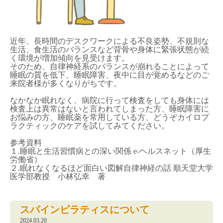
近年、長時間のデスクワークによる不良姿勢、不規則な
生活、食生活のバランスなど背骨や身体に緊張状態が続
く環境が増加傾向を見受けます。
そのため、自律神経系のバランスが崩れることによって
睡眠の質を低下、睡眠障害、夜中に目が覚めるなどのご
来院者様が多くなりがちです。
なかなか眠れなく、病院に行って検査をしても身体には
検査上は異常はないと言われてしまった方、睡眠障害に
お悩みの方、睡眠薬を常用している方、どうぞカイロプ
ラクティックのケアを試してみてください。
参考資料
１.睡眠と生活習慣病との深い関係 e-ヘルスネット（厚生
労働省）
２.眠れなくなるほど面白い図解自律神経の話 順天堂大学
医学部教授 小林弘幸 著
スパインピラティスについて
2024.03.20