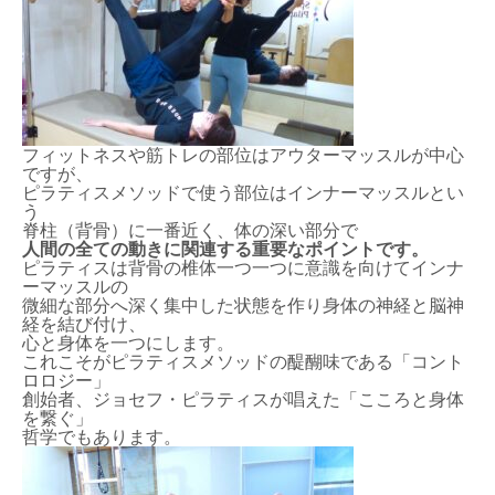
フィットネスや筋トレの部位はアウターマッスルが中心
ですが、
ピラティスメソッドで使う部位はインナーマッスルとい
う
脊柱（背骨）に一番近く、体の深い部分で
人間の全ての動きに関連する重要なポイントです。
ピラティスは背骨の椎体一つ一つに意識を向けてインナ
ーマッスルの
微細な部分へ深く集中した状態を作り身体の神経と脳神
経を結び付け、
心と身体を一つにします。
これこそがピラティスメソッドの醍醐味である「コント
ロロジー」
創始者、ジョセフ・ピラティスが唱えた「こころと身体
を繋ぐ」
哲学でもあります。