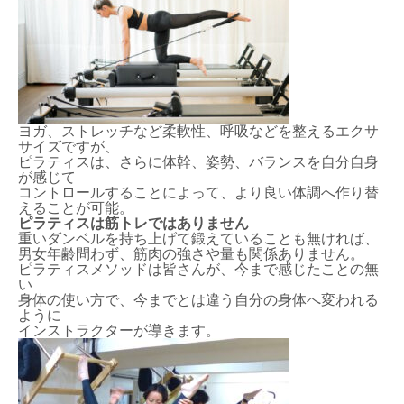
ヨガ、ストレッチなど柔軟性、呼吸などを整えるエクサ
サイズですが、
ピラティスは、さらに体幹、姿勢、バランスを自分自身
が感じて
コントロールすることによって、より良い体調へ作り替
えることが可能。
ピラティスは筋トレではありません
重いダンベルを持ち上げて鍛えていることも無ければ、
男女年齢問わず、筋肉の強さや量も関係ありません。
ピラティスメソッドは皆さんが、今まで感じたことの無
い
身体の使い方で、今までとは違う自分の身体へ変われる
ように
インストラクターが導きます。