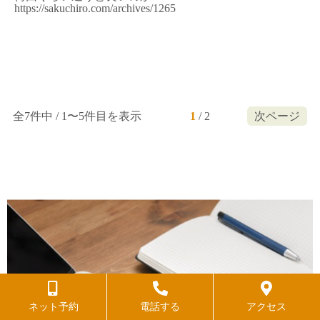
https://sakuchiro.com/archives/1265
全7件中 / 1〜5件目を表示
1
/
2
次ページ
ネット予約
電話する
アクセス