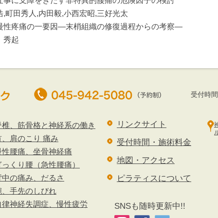
仕事に支障をきたす非特異的腰痛の危険因子の検討
浩,町田秀人,内田毅,小西宏昭,三好光太
慢性疼痛の一要因—末梢組織の修復過程からの考察—
 秀起
受付時間 
リンクサイト
脊椎、筋骨格と神経系の働き
首、肩のこり 痛み
受付時間・施術料金
慢性腰痛、坐骨神経痛
地図・アクセス
ぎっくり腰（急性腰痛）
ピラティスについて
背中の痛み、だるさ
腕、手先のしびれ
自律神経失調症、慢性疲労
SNSも随時更新中!!