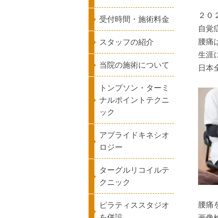
２０
受付時間・施術料金
自覚
腰痛
スタッフの紹介
生涯
当院の施術について
日本
トンプソン・ターミ
ナルポイントテクニ
ック
アプライドキネシオ
ロジー
ターグルリコイルテ
クニック
腰痛
ピラティススタジオ
を併設
画像