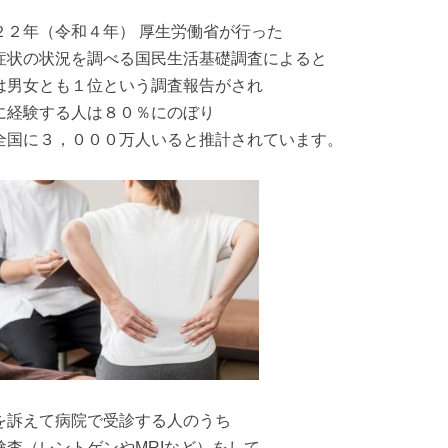
２２年（令和４年） 厚生労働省が行った
症状の状況を調べる国民生活基礎調査によると
は男女とも１位という調査報告がされ
に経験する人は８０％にのぼり
全国に３，０００万人いると推計されています。
を訴えて病院で受診する人のうち
検査（レントゲンやMRIなど）をして