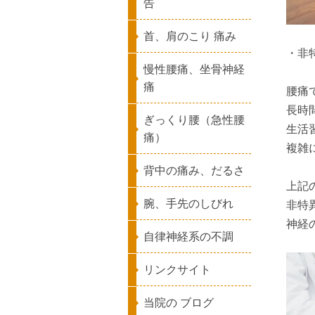
告
首、肩のこり 痛み
・非
慢性腰痛、坐骨神経
痛
腰痛
長時
ぎっくり腰（急性腰
生活
痛）
複雑
背中の痛み、だるさ
上記
腕、手先のしびれ
非特
神経
自律神経系の不調
リンクサイト
当院の ブログ