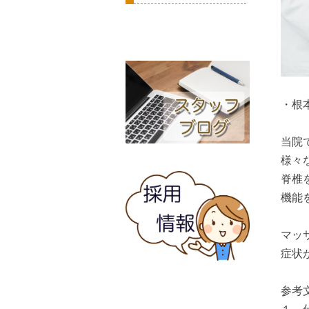
・根
当院
様々
脊椎
機能
マッ
症状
参考