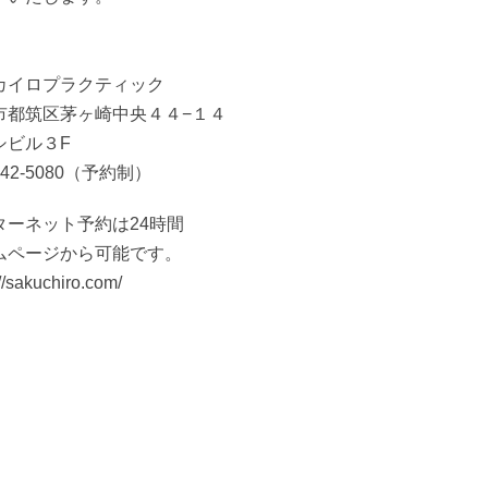
カイロプラクティック
市都筑区茅ヶ崎中央４４−１４
シビル３F
-942-5080（予約制）
ターネット予約は24時間
ムページから可能です。
://sakuchiro.com/