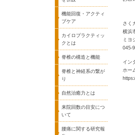
機能回復・アクティ
ブケア
さく
横浜
カイロプラクティッ
ミヨ
クとは
045
脊椎の構造と機能
イン
ホー
脊椎と神経系の繋が
https
り
自然治癒力とは
来院回数の目安につ
いて
腰痛に関する研究報