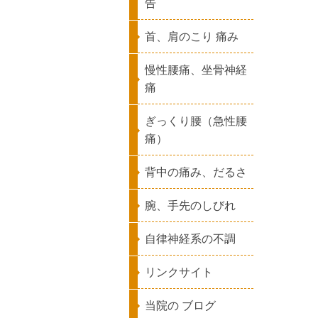
告
首、肩のこり 痛み
慢性腰痛、坐骨神経
痛
ぎっくり腰（急性腰
痛）
背中の痛み、だるさ
腕、手先のしびれ
自律神経系の不調
リンクサイト
当院の ブログ