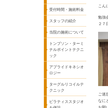
こん
受付時間・施術料金
勉強
スタッフの紹介
２７
当院の施術について
トンプソン・ターミ
ナルポイントテクニ
ック
アプライドキネシオ
ロジー
ターグルリコイルテ
クニック
ご迷
なに
ピラティススタジオ
お願
を併設